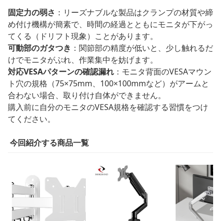
固定力の弱さ
：リーズナブルな製品はクランプの材質や締
め付け機構が簡素で、時間の経過とともにモニタが下がっ
てくる（ドリフト現象）ことがあります。
可動部のガタつき
：関節部の精度が低いと、少し触れるだ
けでモニタがぶれ、作業集中を妨げます。
対応VESAパターンの確認漏れ
：モニタ背面のVESAマウン
ト穴の規格（75×75mm、100×100mmなど）がアームと
合わない場合、取り付け自体ができません。
購入前に自分のモニタのVESA規格を確認する習慣をつけ
てください。
今回紹介する商品一覧