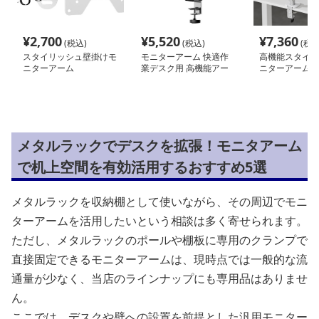
¥
2,700
¥
5,520
¥
7,360
(税込)
(税込)
(税込
スタイリッシュ壁掛けモ
モニターアーム 快適作
高機能スタイリ
ニターアーム
業デスク用 高機能アー
ニターアーム
ム
メタルラックでデスクを拡張！モニタアーム
で机上空間を有効活用するおすすめ5選
メタルラックを収納棚として使いながら、その周辺でモニ
ターアームを活用したいという相談は多く寄せられます。
ただし、メタルラックのポールや棚板に専用のクランプで
直接固定できるモニターアームは、現時点では一般的な流
通量が少なく、当店のラインナップにも専用品はありませ
ん。
ここでは、デスクや壁への設置を前提とした汎用モニター