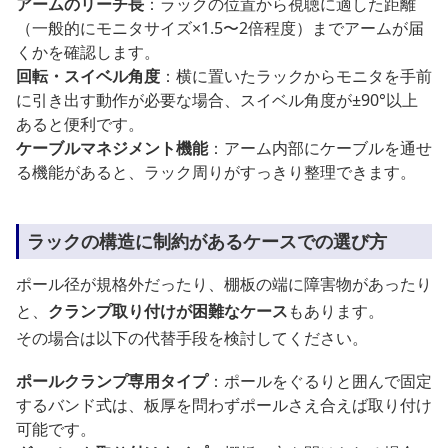
アームのリーチ長
：ラックの位置から視聴に適した距離
（一般的にモニタサイズ×1.5〜2倍程度）までアームが届
くかを確認します。
回転・スイベル角度
：横に置いたラックからモニタを手前
に引き出す動作が必要な場合、スイベル角度が±90°以上
あると便利です。
ケーブルマネジメント機能
：アーム内部にケーブルを通せ
る機能があると、ラック周りがすっきり整理できます。
ラックの構造に制約があるケースでの選び方
ポール径が規格外だったり、棚板の端に障害物があったり
と、
クランプ取り付けが困難なケース
もあります。
その場合は以下の代替手段を検討してください。
ポールクランプ専用タイプ
：ポールをぐるりと囲んで固定
するバンド式は、板厚を問わずポールさえ合えば取り付け
可能です。