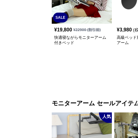
SALE
¥
19,800
¥
3,980
(
¥
22900
(割引前)
快適寝ながらモニターアーム
高級ベッド
付きベッド
アーム
モニターアーム セールアイテ
人気