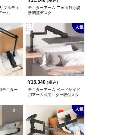
¥
11,140
(税込)
トリプルディ
モニターアーム 二画面対応姿
アーム
勢調整デスク
人気
¥
15,340
(税込)
用モニター
モニターアーム ベッドサイド
用アーム式モニター取付スタ
ンド
人気