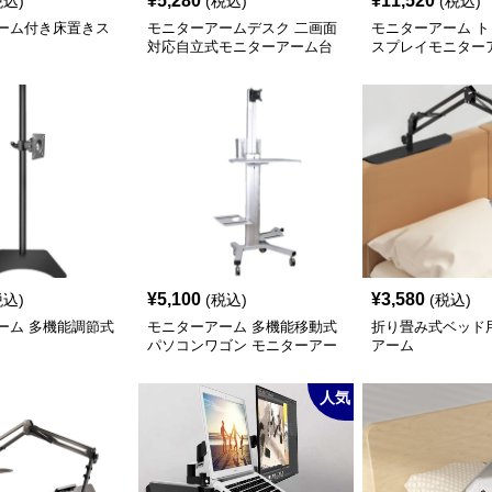
¥
5,280
¥
11,520
税込)
(税込)
(税込)
ーム付き床置きス
モニターアームデスク 二画面
モニターアーム 
対応自立式モニターアーム台
スプレイモニター
座付き
¥
5,100
¥
3,580
税込)
(税込)
(税込)
ーム 多機能調節式
モニターアーム 多機能移動式
折り畳み式ベッド
パソコンワゴン モニターアー
アーム
ム付き
人気