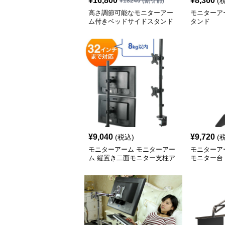
¥
16,800
¥
8,360
(
¥
18240
(割引前)
高さ調節可能なモニターアー
モニターア
ム付きベッドサイドスタンド
タンド
¥
9,040
¥
9,720
(税込)
(
モニターアーム モニターアー
モニターア
ム 縦置き二面モニター支柱ア
モニター台
ーム