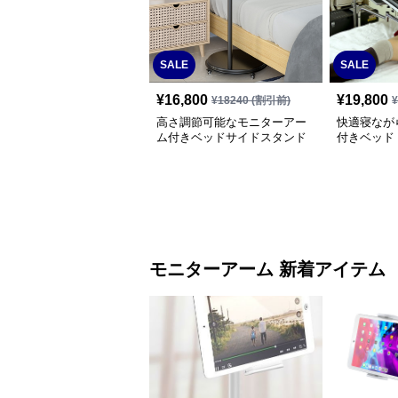
SALE
SALE
¥
16,800
¥
19,800
¥
18240
(割引前)
高さ調節可能なモニターアー
快適寝なが
ム付きベッドサイドスタンド
付きベッド
モニターアーム 新着アイテム