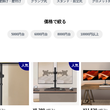
壁掛け・壁付け
クランプ式
スタンド・自立式
グロメット
価格で絞る
5000円台
6000円台
8000円台
10000円以上
人気
人気