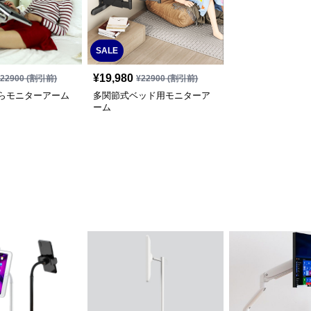
SALE
¥
19,980
¥
22900
(割引前)
¥
22900
(割引前)
らモニターアーム
多関節式ベッド用モニターア
ーム