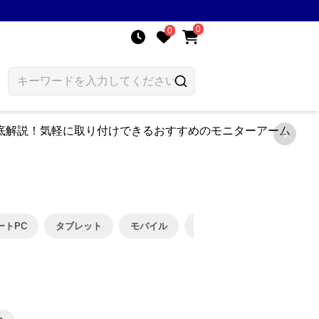
0
0
Next sl
ートPC
タブレット
モバイル
昇降・電動
ガス/スプ