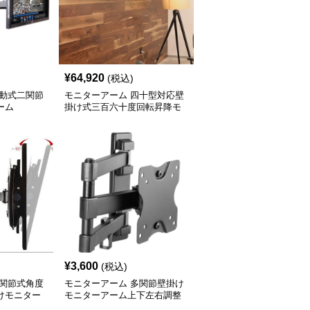
¥
64,920
(税込)
可動式二関節
モニターアーム 四十型対応壁
ーム
掛け式三百六十度回転昇降モ
ニターアーム
¥
3,600
(税込)
多関節式角度
モニターアーム 多関節壁掛け
けモニター
モニターアーム上下左右調整
式