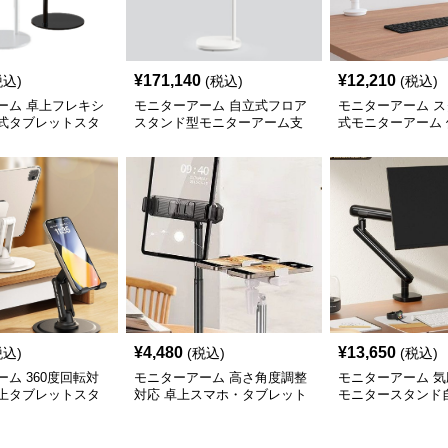
¥
171,140
¥
12,210
税込)
(税込)
(税込)
ーム 卓上フレキシ
モニターアーム 自立式フロア
モニターアーム 
式タブレットスタ
スタンド型モニターアーム支
式モニターアーム
柱台
デザイン
¥
4,480
¥
13,650
税込)
(税込)
(税込)
ム 360度回転対
モニターアーム 高さ角度調整
モニターアーム 
上タブレットスタ
対応 卓上スマホ・タブレット
モニタースタンド
兼用スタンド
ク固定型