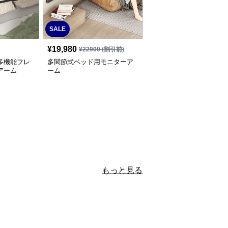
SALE
¥
19,980
¥
22900
(割引前)
多機能フレ
多関節式ベッド用モニターア
アーム
ーム
もっと見る