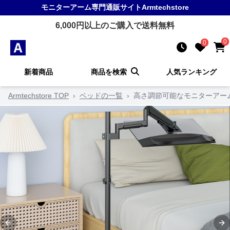
モニターアーム
専門通販サイト
Armtechstore
6,000
円以上のご購入で送料無料
0
0
新着商品
商品を検索
人気ランキング
Armtechstore TOP
›
ベッドの一覧
›
高さ調節可能なモニターアー
Previous slide
Ne