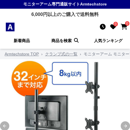
モニターアーム
専門通販サイト
Armtechstore
6,000
円以上のご購入で送料無料
0
0
新着商品
商品を検索
人気ランキング
Armtechstore TOP
›
クランプ式の一覧
›
モニターアーム モニター
Previous slide
Ne