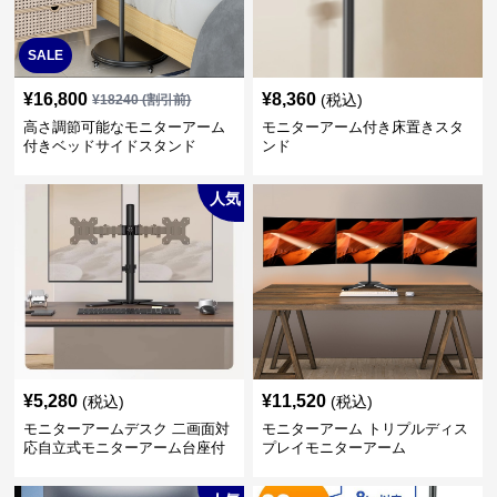
SALE
¥
16,800
¥
8,360
(税込)
¥
18240
(割引前)
高さ調節可能なモニターアーム
モニターアーム付き床置きスタ
付きベッドサイドスタンド
ンド
人気
¥
5,280
¥
11,520
(税込)
(税込)
モニターアームデスク 二画面対
モニターアーム トリプルディス
応自立式モニターアーム台座付
プレイモニターアーム
き