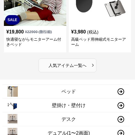
SALE
¥
19,800
¥
3,980
(税込)
¥
22900
(割引前)
快適寝ながらモニターアーム付
高級ベッド用伸縮式モニターア
きベッド
ーム
›
人気アイテム一覧へ
ベッド
壁掛け・壁付け
デスク
デュアル(1〜2画面)