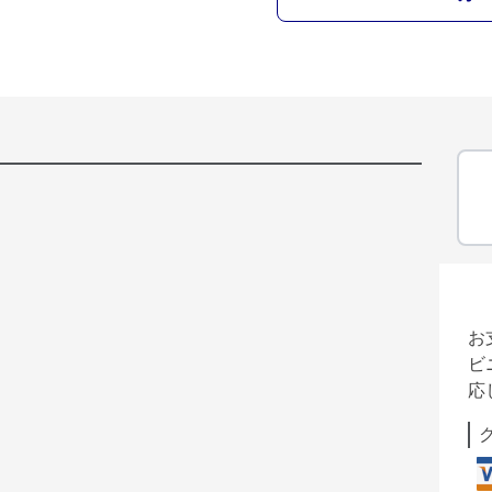
お
ビ
応