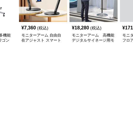
¥
7,360
¥
18,280
¥
171
(税込)
(税込)
多機能
モニターアーム 自由自
モニターアーム 高機能
モニ
ワゴン
在アジャスト スマート
デジタルサイネージ用モ
フロ
付き
デバイススタンド
ニターアーム
ーア