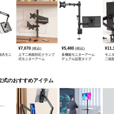
¥
7,070
¥
5,480
¥
11,
(税込)
(税込)
縮式モニ
上下二画面対応クランプ
多機能モニターアーム
モニ
式モニターアーム
デュアル設置タイプ
二画
ース
立式
のおすすめアイテム