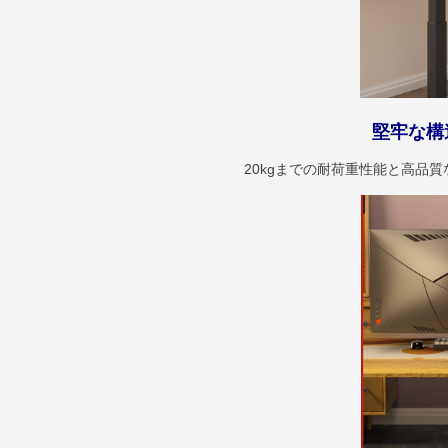
堅牢な構
20kgまでの耐荷重性能と高品