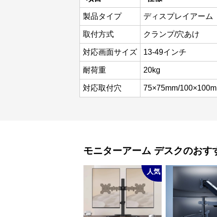
製品タイプ
ディスプレイアーム
取付方式
クランプ/穴あけ
対応画面サイズ
13-49インチ
耐荷重
20kg
対応取付穴
75×75mm/100×100
モニターアーム
デスク
のおす
人気