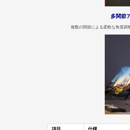
多関節
複数の関節による柔軟な角度調
項目
仕様