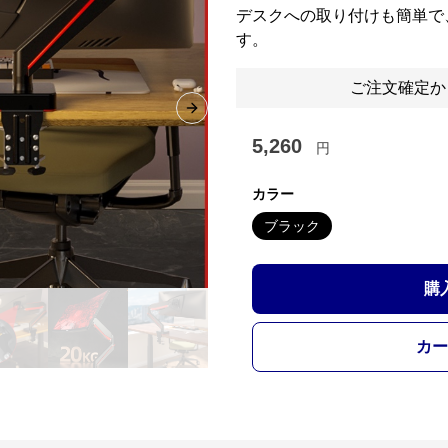
デスクへの取り付けも簡単で
す。
ご注文確定か
Next slide
5,260
円
カラー
ブラック
購
カー