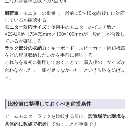
主な判断基準は以下の3点です。
耐荷重
：モニターの重量（一般的に5〜10kg前後）に対応
しているか確認する
モニター対応サイズ
：使用中のモニターのインチ数と
VESA規格（75×75mm／100×100mmが一般的）が合致し
ているか確認する
ラック部分の収納力
：キーボード・スピーカー・周辺機器
をどの程度収納したいかを事前に整理する
これらを最初に整理しておくことで、購入後の「サイズが
合わなかった」「棚が足りなかった」という失敗を防げま
す。
比較前に整理しておくべき前提条件
アームモニターラックを比較する前に、
設置場所の環境を
具体的に数値で把握
しておくことが重要です。