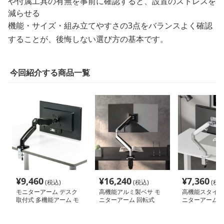
や付属工具の有無を事前に確認すると、設置のストレスを
減らせる
機能・サイズ・組み立てやすさの3点をバランスよく確認
することが、後悔しない選び方の基本です。
今回紹介する商品一覧
¥
9,460
¥
16,240
¥
7,360
(税込)
(税込)
(税込
モニターアーム デスク
高機能アルミ製ベサ モ
高機能スタイリ
取付式 多機能アーム モ
ニターアーム 回転式
ニターアーム
ニター固定器具