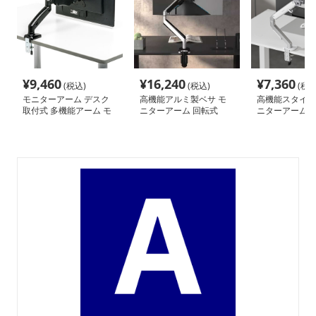
¥
9,460
¥
16,240
¥
7,360
(税込)
(税込)
(税込
モニターアーム デスク
高機能アルミ製ベサ モ
高機能スタイリ
取付式 多機能アーム モ
ニターアーム 回転式
ニターアーム
ニター固定器具