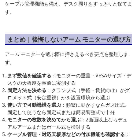
ケーブル管理機能も備え、デスク周りをすっきりと保てま
す。
まとめ｜後悔しないアーム モニターの選び方
アーム モニターを選ぶ際に押さえるべき要点を整理しま
す。
まず数値を確認する
：モニターの重量・VESAサイズ・デ
スクの天板厚を事前に実測する
固定方法を決める
：クランプ式（手軽・賃貸向け）かグ
ロメット式（安定重視）かを設置環境から選ぶ
使い方で可動機構を選ぶ
：頻繁に動かすならガス圧式、
固定して使うなら固定式または簡易調整式で十分
モニターの枚数を決めてから選ぶ
：2画面以上ならデュ
アルアームまたはポール式を検討する
ケーブル管理・対応天板厚などの付加機能も確認する
：