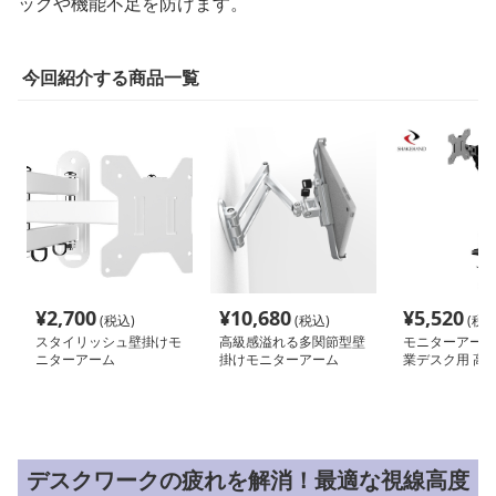
ックや機能不足を防げます。
今回紹介する商品一覧
¥
2,700
¥
10,680
¥
5,520
(税込)
(税込)
(税込
スタイリッシュ壁掛けモ
高級感溢れる多関節型壁
モニターアーム
ニターアーム
掛けモニターアーム
業デスク用 高
ム
デスクワークの疲れを解消！最適な視線高度