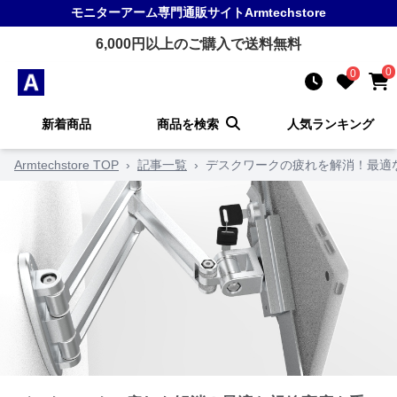
モニターアーム
専門通販サイト
Armtechstore
6,000
円以上のご購入で送料無料
0
0
新着商品
商品を検索
人気ランキング
Armtechstore TOP
›
記事一覧
›
デスクワークの疲れを解消！最適