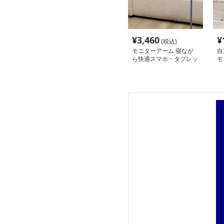
¥
3,460
¥
(税込)
モニターアーム 寝なが
自
ら快適スマホ・タブレッ
モ
トスタンド