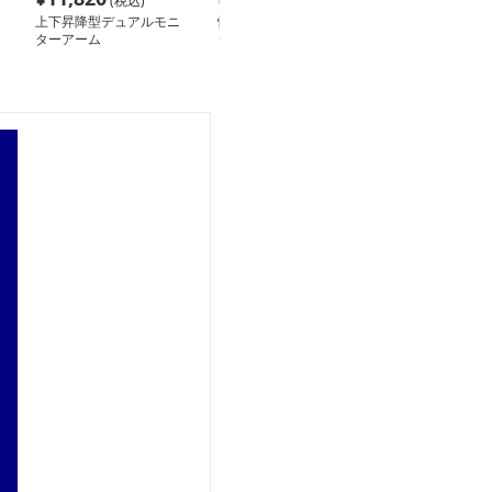
(税込)
(税込)
(税込
上下昇降型デュアルモニ
快適作業サポート モニ
モニターアーム
ターアーム
ターアーム
式画面支持台