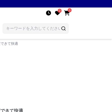
0
0
置できて快適
置できて快適