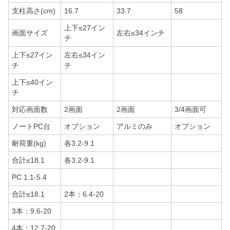
支柱高さ(cm)
16.7
33.7
58
上下≤27イン
画面サイズ
左右≤34インチ
チ
上下≤27イン
左右≤34イン
チ
チ
上下≤40イン
チ
対応画面数
2画面
2画面
3/4画面可
ノートPC台
オプション
アルミのみ
オプション
耐荷重(kg)
各3.2-9.1
合計≤18.1
各3.2-9.1
PC 1.1-5.4
合計≤18.1
2本：6.4-20
3本：9.6-20
4本：12.7-20