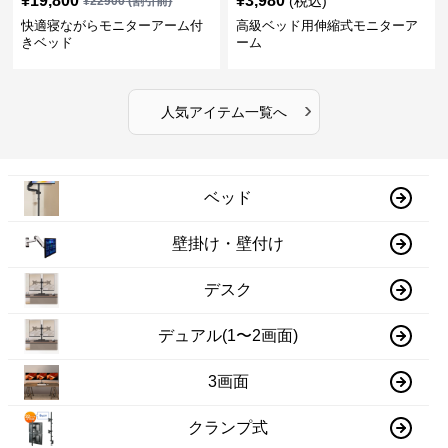
¥
19,800
¥
3,980
(税込)
¥
22900
(割引前)
快適寝ながらモニターアーム付
高級ベッド用伸縮式モニターア
きベッド
ーム
›
人気アイテム一覧へ
ベッド
壁掛け・壁付け
デスク
デュアル(1〜2画面)
3画面
クランプ式