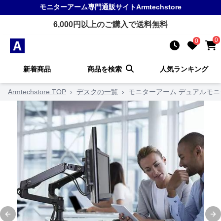
モニターアーム
専門通販サイト
Armtechstore
6,000
円以上のご購入で送料無料
0
0
新着商品
商品を検索
人気ランキング
Armtechstore TOP
›
デスクの一覧
›
モニターアーム デュアルモニ
Previous slide
Ne