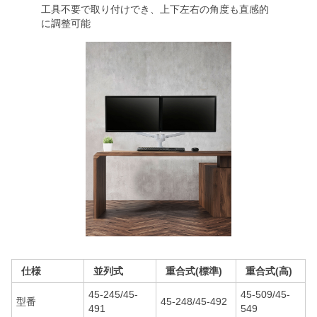
工具不要で取り付けでき、上下左右の角度も直感的
に調整可能
仕様
並列式
重合式(標準)
重合式(高)
45-245/45-
45-509/45-
型番
45-248/45-492
491
549