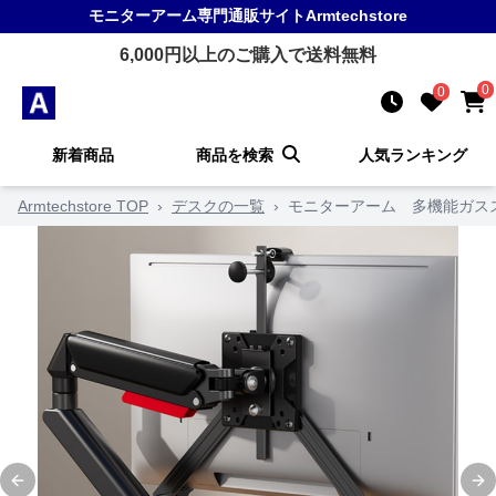
モニターアーム
専門通販サイト
Armtechstore
6,000
円以上のご購入で送料無料
0
0
新着商品
商品を検索
人気ランキング
Armtechstore TOP
›
デスクの一覧
›
モニターアーム 多機能ガス
Previous slide
Ne