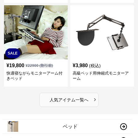
SALE
¥
19,800
¥
3,980
(税込)
¥
22900
(割引前)
快適寝ながらモニターアーム付
高級ベッド用伸縮式モニターア
きベッド
ーム
›
人気アイテム一覧へ
ベッド