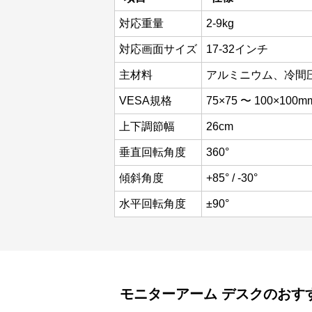
対応重量
2-9kg
対応画面サイズ
17-32インチ
主材料
アルミニウム、冷間
VESA規格
75×75 〜 100×100m
上下調節幅
26cm
垂直回転角度
360°
傾斜角度
+85° / -30°
水平回転角度
±90°
モニターアーム
デスク
のおす