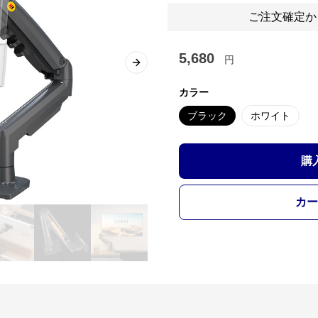
ご注文確定か
5,680
円
Next slide
カラー
ブラック
ホワイト
購
カー