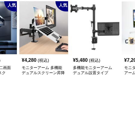
人気
人気
¥
4,280
¥
5,480
¥
7,2
)
(税込)
(税込)
二画面
モニターアーム 多機能
多機能モニターアーム
モニ
スク
デュアルスクリーン昇降
デュアル設置タイプ
アー
アーム
ド