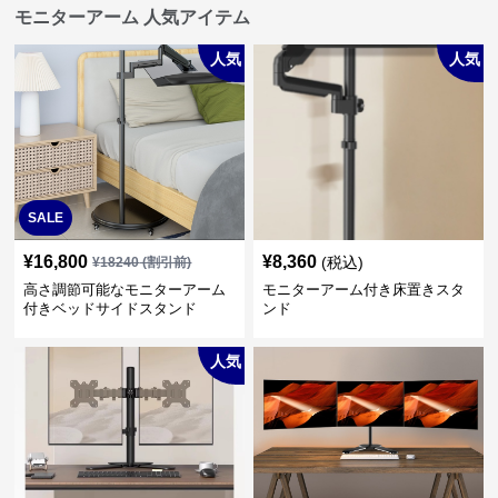
モニターアーム 人気アイテム
人気
人気
SALE
¥
16,800
¥
8,360
(税込)
¥
18240
(割引前)
高さ調節可能なモニターアーム
モニターアーム付き床置きスタ
付きベッドサイドスタンド
ンド
人気