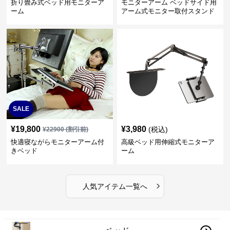
折り畳み式ベッド用モニターア
モニターアーム ベッドサイド用
ーム
アーム式モニター取付スタンド
SALE
¥
19,800
¥
3,980
(税込)
¥
22900
(割引前)
快適寝ながらモニターアーム付
高級ベッド用伸縮式モニターア
きベッド
ーム
›
人気アイテム一覧へ