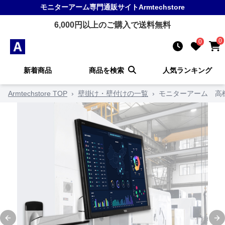
モニターアーム
専門通販サイト
Armtechstore
6,000
円以上のご購入で送料無料
0
0
新着商品
商品を検索
人気ランキング
Armtechstore TOP
›
壁掛け・壁付けの一覧
›
モニターアーム 高
Previous slide
Ne