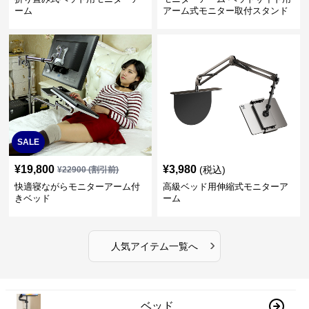
ーム
アーム式モニター取付スタンド
SALE
¥
19,800
¥
3,980
(税込)
¥
22900
(割引前)
快適寝ながらモニターアーム付
高級ベッド用伸縮式モニターア
きベッド
ーム
›
人気アイテム一覧へ
ベッド