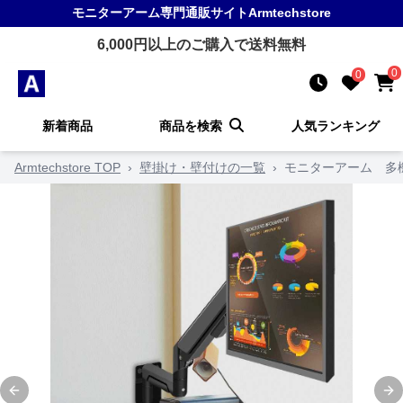
モニターアーム
専門通販サイト
Armtechstore
6,000
円以上のご購入で送料無料
0
0
新着商品
商品を検索
人気ランキング
Armtechstore TOP
›
壁掛け・壁付けの一覧
›
モニターアーム 多
Previous slide
Ne