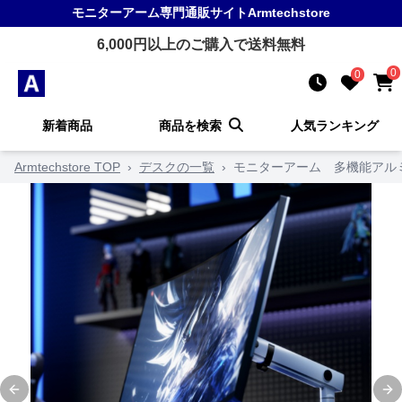
モニターアーム
専門通販サイト
Armtechstore
6,000
円以上のご購入で送料無料
0
0
新着商品
商品を検索
人気ランキング
Armtechstore TOP
›
デスクの一覧
›
モニターアーム 多機能アル
Previous slide
Ne