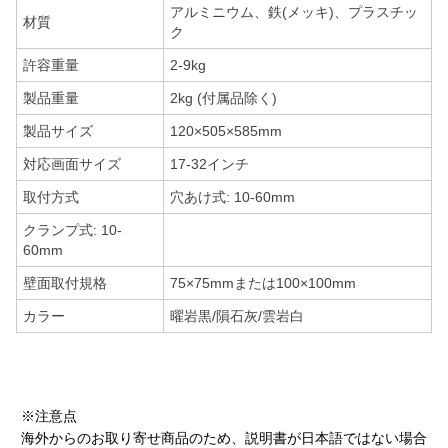
アルミニウム、鉄(メッキ)、プラスチッ
材質
ク
許容重量
2-9kg
製品重量
2kg (付属品除く)
製品サイズ
120×505×585mm
対応画面サイズ
17-32インチ
取付方式
穴あけ式: 10-60mm
クランプ式: 10-
60mm
壁面取付規格
75×75mmまたは100×100mm
カラー
曜岩黒/隕石灰/雲岩白
※注意点
海外からのお取り寄せ商品のため、説明書が日本語ではない場合