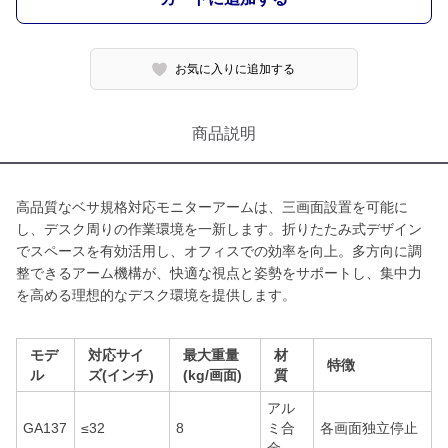
お気に入りに追加する
商品説明
高品質なベサ規格対応モニターアームは、三画面設置を可能に
し、デスク周りの作業環境を一新します。折りたたみ式デザイン
でスペースを有効活用し、オフィスでの効率を向上。多方向に調
整できるアーム機構が、快適な視点と姿勢をサポートし、集中力
を高める理想的なデスク環境を提供します。
モデ
対応サイ
最大重量
材
特徴
ル
ズ(インチ)
(kg/画面)
質
アル
GA137
≤32
8
ミ合
各画面独立停止