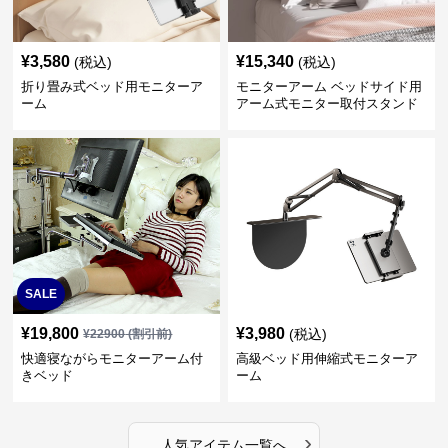
¥
3,580
¥
15,340
(税込)
(税込)
折り畳み式ベッド用モニターア
モニターアーム ベッドサイド用
ーム
アーム式モニター取付スタンド
SALE
¥
19,800
¥
3,980
(税込)
¥
22900
(割引前)
快適寝ながらモニターアーム付
高級ベッド用伸縮式モニターア
きベッド
ーム
›
人気アイテム一覧へ