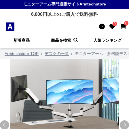
モニターアーム
専門通販サイト
Armtechstore
6,000
円以上のご購入で送料無料
0
0
新着商品
商品を検索
人気ランキング
Armtechstore TOP
›
デスクの一覧
›
モニターアーム 多機能デス
Previous slide
Ne