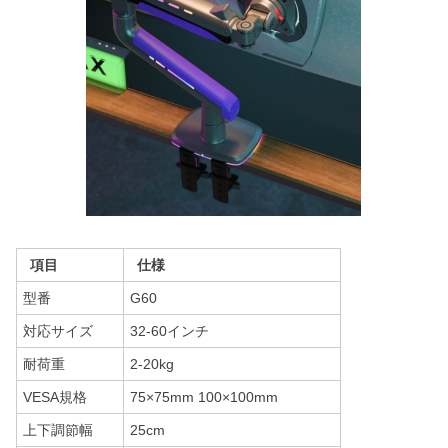
項目
仕様
型番
G60
対応サイズ
32-60インチ
耐荷重
2-20kg
VESA規格
75×75mm 100×100mm
上下調節幅
25cm