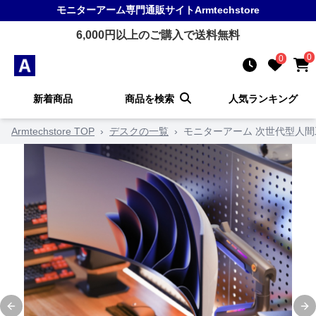
モニターアーム
専門通販サイト
Armtechstore
6,000
円以上のご購入で送料無料
0
0
新着商品
商品を検索
人気ランキング
Armtechstore TOP
›
デスクの一覧
›
モニターアーム 次世代型人
Previous slide
Ne