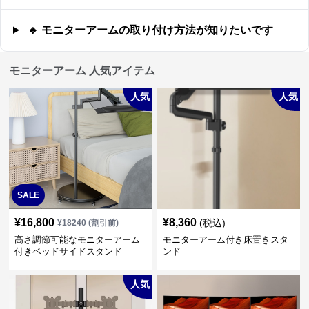
🔹 モニターアームの取り付け方法が知りたいです
モニターアーム 人気アイテム
人気
人気
SALE
¥
16,800
¥
8,360
(税込)
¥
18240
(割引前)
高さ調節可能なモニターアーム
モニターアーム付き床置きスタ
付きベッドサイドスタンド
ンド
人気