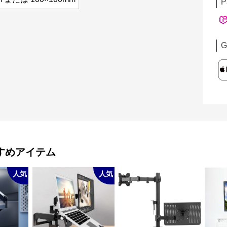
P
G
すめアイテム
人気
人気