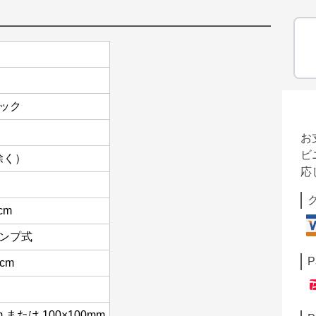
ック
お
ビ
除く）
応
8cm
ンプ式
P
cm
m または 100×100mm