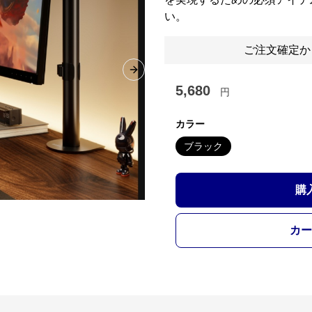
い。
ご注文確定か
Next slide
5,680
円
カラー
ブラック
購
カー