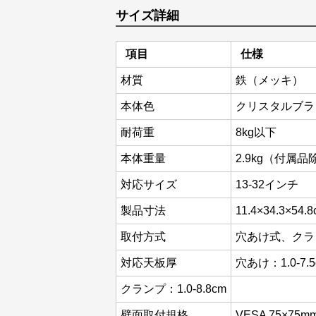
サイズ詳細
項目
仕様
材質
鉄（メッキ）
本体色
クリスタルブラ
耐荷重
8kg以下
本体重量
2.9kg（付属品
対応サイズ
13-32インチ
製品寸法
11.4×34.3×54.
取付方式
穴あけ式、クラ
対応天板厚
穴あけ：1.0-7.5
クランプ：1.0-8.8cm
壁面取付規格
VESA 75×75m