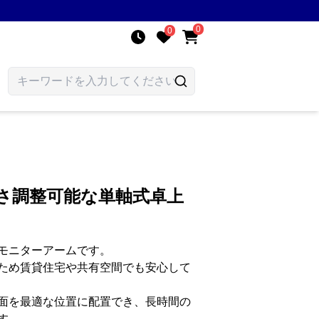
0
0
さ調整可能な単軸式卓上
モニターアームです。
ため賃貸住宅や共有空間でも安心して
面を最適な位置に配置でき、長時間の
す。