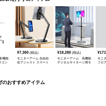
¥
7,360
¥
18,280
¥
171
(税込)
(税込)
多機能
モニターアーム 自由自
モニターアーム 高機能
モニ
ワゴン
在アジャスト スマート
デジタルサイネージ用モ
フロ
付き
デバイススタンド
ニターアーム
ーア
げ
のおすすめアイテム