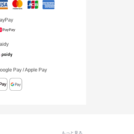
ayPay
aidy
oogle Pay / Apple Pay
もっと見る