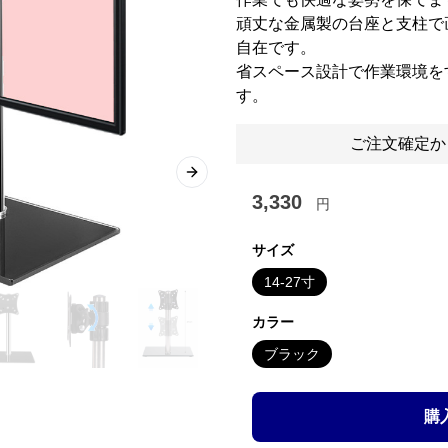
頑丈な金属製の台座と支柱で
自在です。
省スペース設計で作業環境を
す。
ご注文確定か
Next slide
3,330
円
サイズ
14-27寸
カラー
ブラック
購