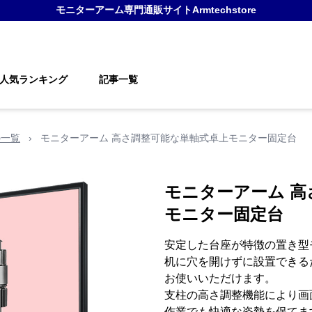
モニターアーム
専門通販サイト
Armtechstore
人気ランキング
記事一覧
の一覧
›
モニターアーム 高さ調整可能な単軸式卓上モニター固定台
モニターアーム 高
モニター固定台
安定した台座が特徴の置き型
机に穴を開けずに設置できる
お使いいただけます。
支柱の高さ調整機能により画
作業でも快適な姿勢を保てま