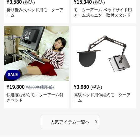
¥
3,580
¥
15,340
(税込)
(税込)
折り畳み式ベッド用モニターア
モニターアーム ベッドサイド用
ーム
アーム式モニター取付スタンド
SALE
¥
19,800
¥
3,980
(税込)
¥
22900
(割引前)
快適寝ながらモニターアーム付
高級ベッド用伸縮式モニターア
きベッド
ーム
›
人気アイテム一覧へ