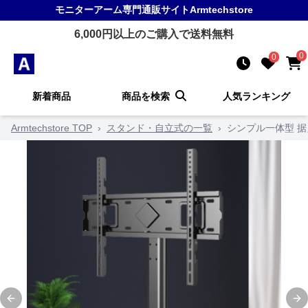
モニターアーム
専門通販サイト
Armtechstore
6,000
円以上のご購入で送料無料
0
0
新着商品
商品を検索
人気ランキング
Armtechstore TOP
›
スタンド・自立式の一覧
›
シンプル一体型 
Previous slide
Ne