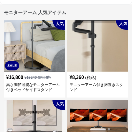
モニターアーム 人気アイテム
人気
人気
SALE
¥
16,800
¥
8,360
(税込)
¥
18240
(割引前)
高さ調節可能なモニターアーム
モニターアーム付き床置きスタ
付きベッドサイドスタンド
ンド
人気