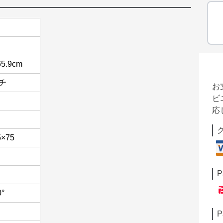
65.9cm
ンチ
お
ビ
応
5×75
P
0°
P