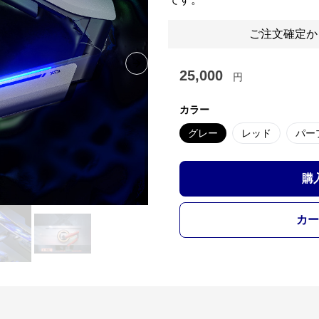
ご注文確定か
Next slide
25,000
円
カラー
グレー
レッド
パー
購
カー