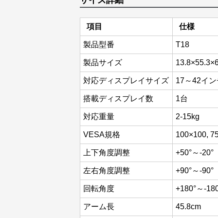
サイズ詳細
項目
仕様
製品型番
T18
製品サイズ
13.8×55.3×
対応ディスプレイサイズ
17～42イ
搭載ディスプレイ数
1台
対応重量
2-15kg
VESA規格
100×100, 7
上下角度調整
+50°～-20°
左右角度調整
+90°～-90°
回転角度
+180°～-18
アーム長
45.8cm