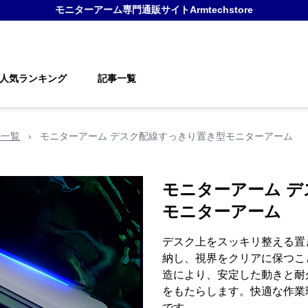
モニターアーム
専門通販サイト
Armtechstore
人気ランキング
記事一覧
の一覧
›
モニターアーム デスク配線すっきり置き型モニターアーム
モニターアーム 
モニターアーム
デスク上をスッキリ整える置
納し、視界をクリアに保つこ
造により、安定した動きと耐
をもたらします。快適な作業
です。