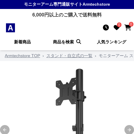
モニターアーム
専門通販サイト
Armtechstore
6,000
円以上のご購入で送料無料
0
0
新着商品
商品を検索
人気ランキング
Armtechstore TOP
›
スタンド・自立式の一覧
›
モニターアーム 
Previous slide
Ne