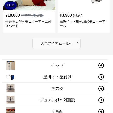
SALE
¥
19,800
¥
3,980
(税込)
¥
22900
(割引前)
快適寝ながらモニターアーム付
高級ベッド用伸縮式モニターア
きベッド
ーム
›
人気アイテム一覧へ
ベッド
壁掛け・壁付け
デスク
デュアル(1〜2画面)
3画面