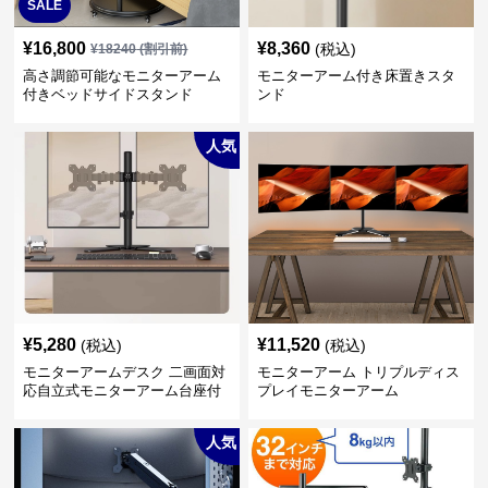
SALE
¥
16,800
¥
8,360
(税込)
¥
18240
(割引前)
高さ調節可能なモニターアーム
モニターアーム付き床置きスタ
付きベッドサイドスタンド
ンド
人気
¥
5,280
¥
11,520
(税込)
(税込)
モニターアームデスク 二画面対
モニターアーム トリプルディス
応自立式モニターアーム台座付
プレイモニターアーム
き
人気