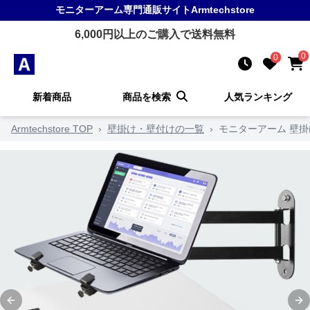
モニターアーム
専門通販サイト
Armtechstore
6,000
円以上のご購入で送料無料
0
0
新着商品
商品を検索
人気ランキング
Armtechstore TOP
›
壁掛け・壁付けの一覧
›
モニターアーム 壁
Previous slide
Ne