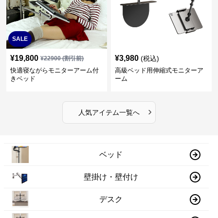
SALE
¥
19,800
¥
3,980
(税込)
¥
22900
(割引前)
快適寝ながらモニターアーム付
高級ベッド用伸縮式モニターア
きベッド
ーム
›
人気アイテム一覧へ
ベッド
壁掛け・壁付け
デスク