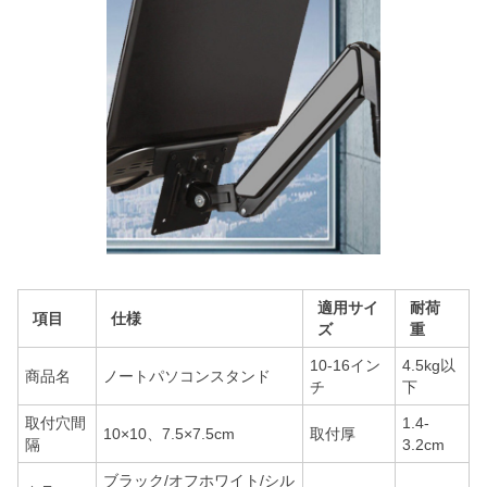
適用サイ
耐荷
項目
仕様
ズ
重
10-16イン
4.5kg以
商品名
ノートパソコンスタンド
チ
下
取付穴間
1.4-
10×10、7.5×7.5cm
取付厚
隔
3.2cm
ブラック/オフホワイト/シル