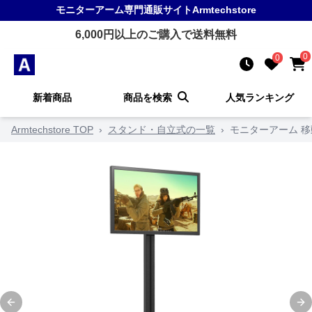
モニターアーム
専門通販サイト
Armtechstore
6,000
円以上のご購入で送料無料
0
0
新着商品
商品を検索
人気ランキング
Armtechstore TOP
›
スタンド・自立式の一覧
›
モニターアーム 
Previous slide
Ne