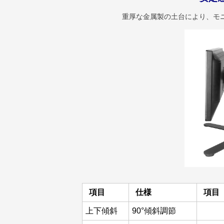
重厚な金属製の土台により、モ
項目
仕様
項目
上下傾斜
90°傾斜調節