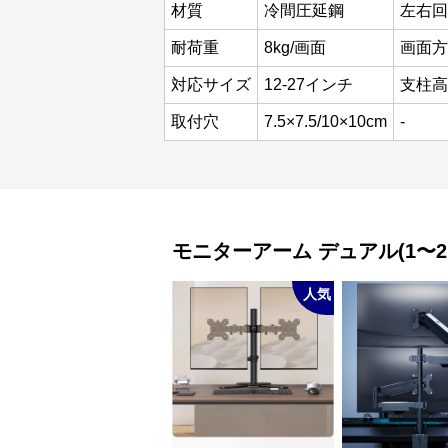
材質
冷間圧延鋼
左右回
耐荷重
8kg/画面
画面方
対応サイズ
12-27インチ
支柱高
取付穴
7.5×7.5/10×10cm
-
モニターアーム
デュアル(1〜2
人気