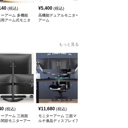
140
¥
5,400
¥
15,900
(税込)
(税込)
(税込)
ターアーム 多機能
高機能デュアルモニター
モニターアーム モニタ
面用アーム式モニタ
アーム
ーとノートパソコン用
タンド
スウィング式デュアルア
ーム
もっと見る
40
¥
11,680
¥
11,820
(税込)
(税込)
(税込)
ターアーム 三画面
モニターアーム 三面マ
モニターアーム 三面液
多関節モニターアー
ルチ液晶ディスプレイア
晶モニター支持アーム
ーム