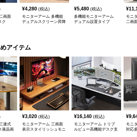
¥
4,280
¥
5,480
¥
11,
)
(税込)
(税込)
二画面
モニターアーム 多機能
多機能モニターアーム
モニ
スク
デュアルスクリーン昇降
デュアル設置タイプ
二画
アーム
ース
すめアイテム
¥
3,020
¥
16,140
¥
9,6
)
(税込)
(税込)
三連式
モニターアーム 三画面
モニターアーム トリプ
モニ
ス液晶画
表示スタイリッシュモニ
ルビュー高機能デスク支
対応
ム
ターアーム
援アーム
ム