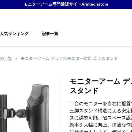
モニターアーム
専門通販サイト
Armtechstore
人気ランキング
記事一覧
)の一覧
›
モニターアーム デュアルモニター対応 卓上スタンド
モニターアーム デ
スタンド
二台のモニターを自在に配置
三脚スタンド構造による安定
ズに調整可能。省スペース設
効率を大幅に向上。快適な作
にサポートします。デザイン