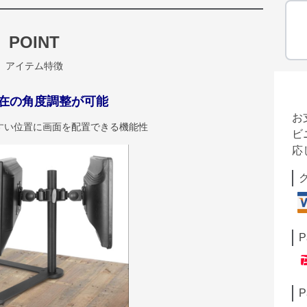
POINT
アイテム特徴
在の角度調整が可能
お
すい位置に画面を配置できる機能性
ビ
応
P
P