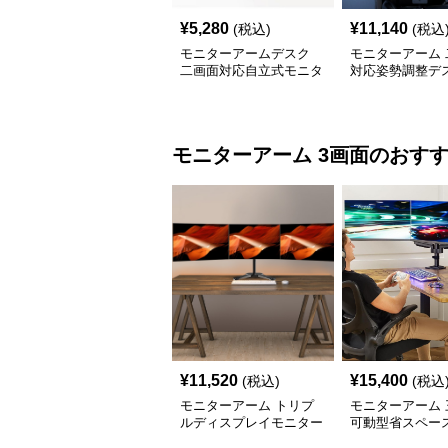
¥
5,280
¥
11,140
(税込)
(税込
モニターアームデスク
モニターアーム 
二画面対応自立式モニタ
対応姿勢調整デ
ーアーム台座付き
モニターアーム
3画面
のおす
¥
11,520
¥
15,400
(税込)
(税込
モニターアーム トリプ
モニターアーム 
ルディスプレイモニター
可動型省スペー
アーム
面モニターアー