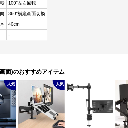
転
100°左右回転
向
360°横縦画面切換
さ
40cm
-
画面)
のおすすめアイテム
人気
人気