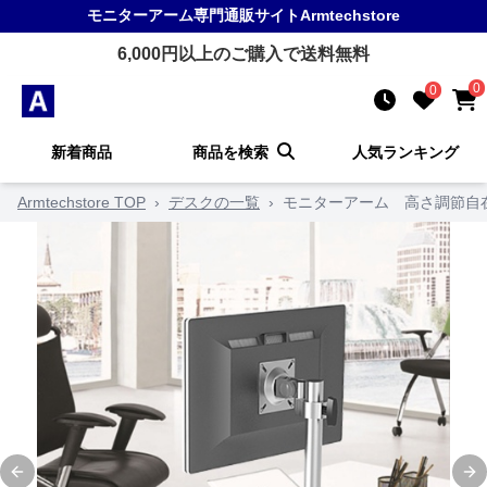
モニターアーム
専門通販サイト
Armtechstore
6,000
円以上のご購入で送料無料
0
0
新着商品
商品を検索
人気ランキング
Armtechstore TOP
›
デスクの一覧
›
モニターアーム 高さ調節自
Previous slide
Ne