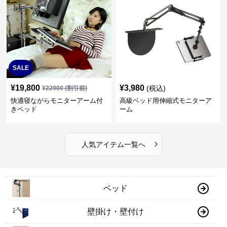
SALE
¥
19,800
¥
3,980
(税込)
¥
22900
(割引前)
快適寝ながらモニターアーム付
高級ベッド用伸縮式モニターア
きベッド
ーム
›
人気アイテム一覧へ
ベッド
壁掛け・壁付け