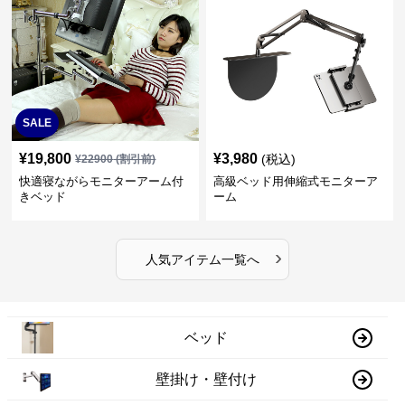
SALE
¥
19,800
¥
3,980
(税込)
¥
22900
(割引前)
快適寝ながらモニターアーム付
高級ベッド用伸縮式モニターア
きベッド
ーム
›
人気アイテム一覧へ
ベッド
壁掛け・壁付け