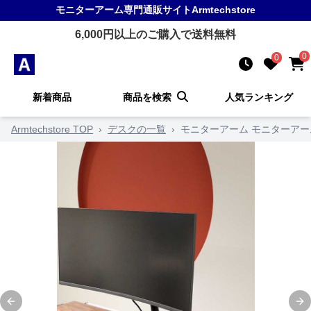
モニターアーム
専門通販サイト
Armtechstore
6,000
円以上のご購入で送料無料
0
0
新着商品
商品を検索
人気ランキング
Armtechstore TOP
›
デスクの一覧
›
モニターアーム モニターアー
Previous slide
Ne