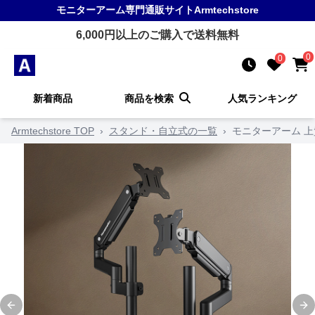
モニターアーム
専門通販サイト
Armtechstore
6,000
円以上のご購入で送料無料
0
0
新着商品
商品を検索
人気ランキング
Armtechstore TOP
›
スタンド・自立式の一覧
›
モニターアーム 
Previous slide
Ne