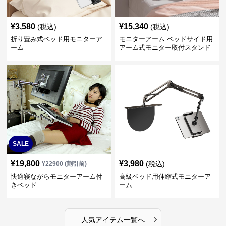
¥
3,580
¥
15,340
(税込)
(税込)
折り畳み式ベッド用モニターア
モニターアーム ベッドサイド用
ーム
アーム式モニター取付スタンド
SALE
¥
19,800
¥
3,980
(税込)
¥
22900
(割引前)
快適寝ながらモニターアーム付
高級ベッド用伸縮式モニターア
きベッド
ーム
›
人気アイテム一覧へ