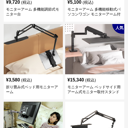
¥
9,720
¥
5,100
(税込)
(税込)
モニターアーム 多機能調節式モ
モニターアーム 多機能移動式パ
ニター台
ソコンワゴン モニターアーム付
き
人気
¥
3,580
¥
15,340
(税込)
(税込)
折り畳み式ベッド用モニターア
モニターアーム ベッドサイド用
ーム
アーム式モニター取付スタンド