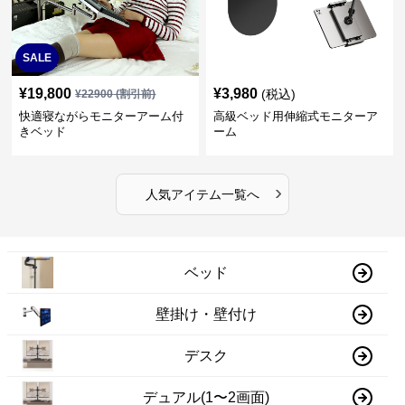
SALE
¥
19,800
¥
3,980
(税込)
¥
22900
(割引前)
快適寝ながらモニターアーム付
高級ベッド用伸縮式モニターア
きベッド
ーム
›
人気アイテム一覧へ
ベッド
壁掛け・壁付け
デスク
デュアル(1〜2画面)