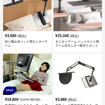
¥
3,580
¥
15,340
(税込)
(税込)
折り畳み式ベッド用モニターア
モニターアーム ベッドサイド用
ーム
アーム式モニター取付スタンド
SALE
¥
19,800
¥
3,980
(税込)
¥
22900
(割引前)