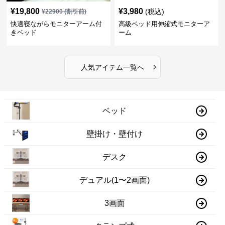
¥
19,800
¥
3,980
(税込)
¥
22900
(割引前)
快適寝ながらモニターアーム付
高級ベッド用伸縮式モニターア
きベッド
ーム
›
人気アイテム一覧へ
ベッド
壁掛け・壁付け
デスク
デュアル(1〜2画面)
3画面