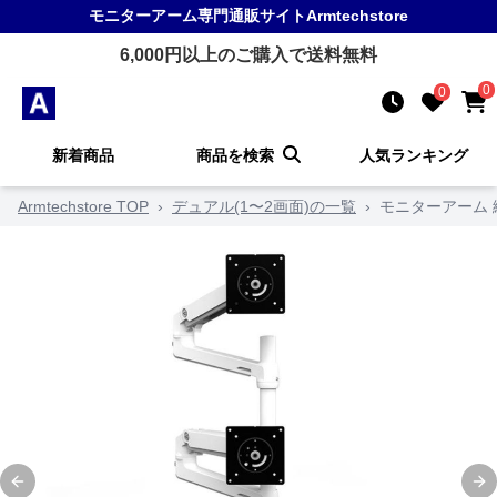
モニターアーム
専門通販サイト
Armtechstore
6,000
円以上のご購入で送料無料
0
0
新着商品
商品を検索
人気ランキング
Armtechstore TOP
›
デュアル(1〜2画面)の一覧
›
モニターアーム
Previous slide
Ne