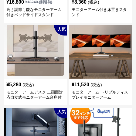
¥
16,800
¥
8,360
(税込)
¥
18240
(割引前)
高さ調節可能なモニターアーム
モニターアーム付き床置きスタ
付きベッドサイドスタンド
ンド
人気
¥
5,280
¥
11,520
(税込)
(税込)
モニターアームデスク 二画面対
モニターアーム トリプルディス
応自立式モニターアーム台座付
プレイモニターアーム
き
人気