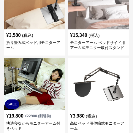
¥
3,580
¥
15,340
(税込)
(税込)
折り畳み式ベッド用モニターア
モニターアーム ベッドサイド用
ーム
アーム式モニター取付スタンド
SALE
¥
19,800
¥
3,980
(税込)
¥
22900
(割引前)
快適寝ながらモニターアーム付
高級ベッド用伸縮式モニターア
きベッド
ーム