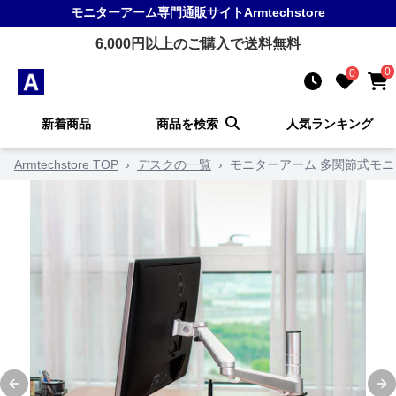
モニターアーム
専門通販サイト
Armtechstore
6,000
円以上のご購入で送料無料
0
0
新着商品
商品を検索
人気ランキング
Armtechstore TOP
›
デスクの一覧
›
モニターアーム 多関節式モ
Previous slide
Ne