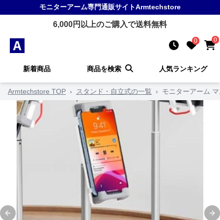
モニターアーム
専門通販サイト
Armtechstore
6,000
円以上のご購入で送料無料
0
0
新着商品
商品を検索
人気ランキング
Armtechstore TOP
›
スタンド・自立式の一覧
›
モニターアーム 
Previous slide
Ne