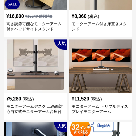
SALE
¥
16,800
¥
8,360
(税込)
¥
18240
(割引前)
高さ調節可能なモニターアーム
モニターアーム付き床置きスタ
付きベッドサイドスタンド
ンド
人気
¥
5,280
¥
11,520
(税込)
(税込)
モニターアームデスク 二画面対
モニターアーム トリプルディス
応自立式モニターアーム台座付
プレイモニターアーム
き
人気