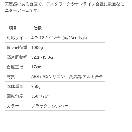
安定感のある台座で、デスクワークやオンライン会議に最適なモ
ニターアームです。
項目
仕様
対応サイズ
4.7~12.9インチ（幅23cm以内）
最大耐荷重
1000g
高さ調整幅
32.1~49.3cm
台座直径
17cm
材質
ABS+PC/シリコン、炭素鋼/アルミ合金
本体重量
950g
回転角度
360°+76°
カラー
ブラック、シルバー