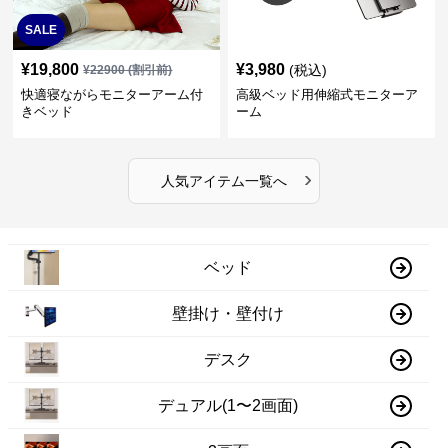
SALE
¥
19,800
¥
3,980
(税込)
¥
22900
(割引前)
快適寝ながらモニターアーム付
高級ベッド用伸縮式モニターア
きベッド
ーム
›
人気アイテム一覧へ
ベッド
壁掛け・壁付け
デスク
デュアル(1〜2画面)