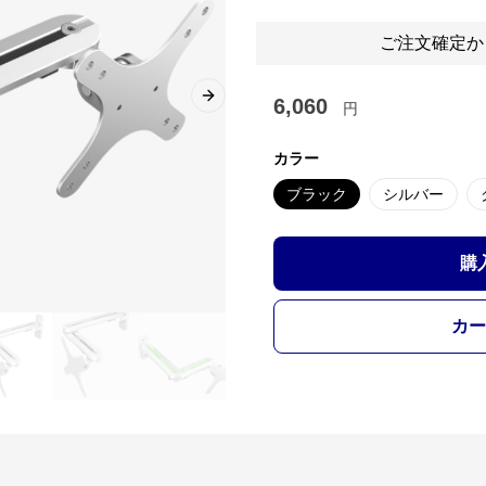
ご注文確定か
6,060
Next slide
円
カラー
ブラック
シルバー
購
カー