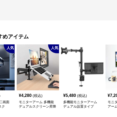
すめアイテム
人気
人気
¥
4,280
¥
5,480
¥
7,2
)
(税込)
(税込)
二画面
モニターアーム 多機能
多機能モニターアーム
モニ
スク
デュアルスクリーン昇降
デュアル設置タイプ
アー
アーム
ド