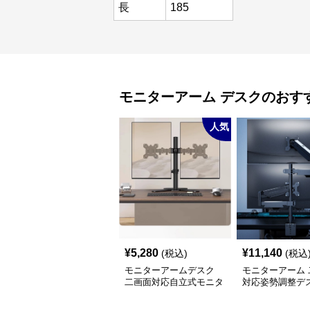
長
185
モニターアーム
デスク
のおす
人気
¥
5,280
¥
11,140
(税込)
(税込
モニターアームデスク
モニターアーム 
二画面対応自立式モニタ
対応姿勢調整デ
ーアーム台座付き