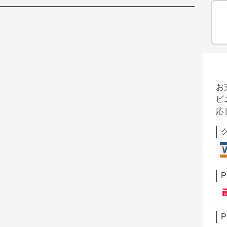
お
ビ
応
P
P