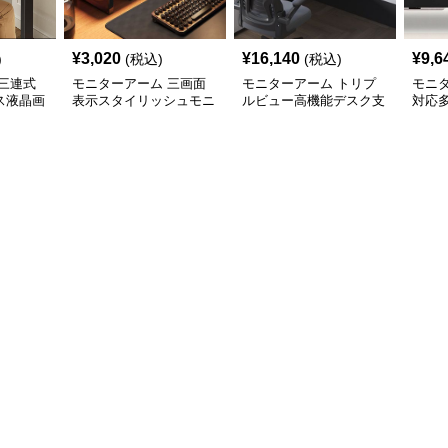
¥
3,020
¥
16,140
¥
9,6
)
(税込)
(税込)
三連式
モニターアーム 三画面
モニターアーム トリプ
モニ
ス液晶画
表示スタイリッシュモニ
ルビュー高機能デスク支
対応
ム
ターアーム
援アーム
ム