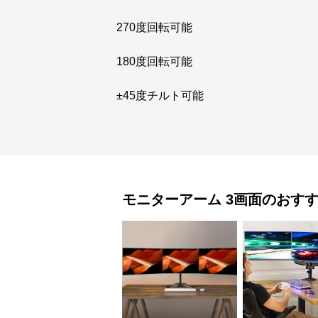
270度回転可能
180度回転可能
±45度チルト可能
モニターアーム
3画面
のおす