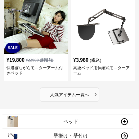
SALE
¥
19,800
¥
3,980
(税込)
¥
22900
(割引前)
快適寝ながらモニターアーム付
高級ベッド用伸縮式モニターア
きベッド
ーム
›
人気アイテム一覧へ
ベッド
壁掛け・壁付け