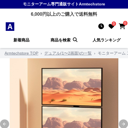
モニターアーム
専門通販サイト
Armtechstore
6,000
円以上のご購入で送料無料
0
0
新着商品
商品を検索
人気ランキング
Armtechstore TOP
›
デュアル(1〜2画面)の一覧
›
モニターアーム
Previous slide
Ne