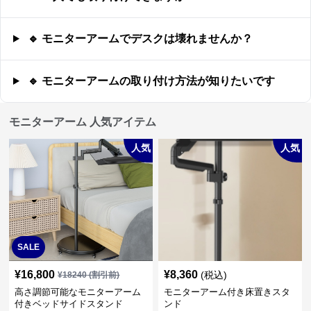
🔹 モニターアームでデスクは壊れませんか？
🔹 モニターアームの取り付け方法が知りたいです
モニターアーム 人気アイテム
人気
人気
SALE
¥
16,800
¥
8,360
(税込)
¥
18240
(割引前)
高さ調節可能なモニターアーム
モニターアーム付き床置きスタ
付きベッドサイドスタンド
ンド