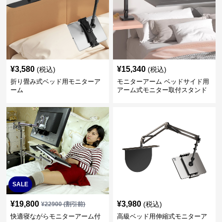
¥
3,580
¥
15,340
(税込)
(税込)
折り畳み式ベッド用モニターア
モニターアーム ベッドサイド用
ーム
アーム式モニター取付スタンド
SALE
¥
19,800
¥
3,980
(税込)
¥
22900
(割引前)
快適寝ながらモニターアーム付
高級ベッド用伸縮式モニターア