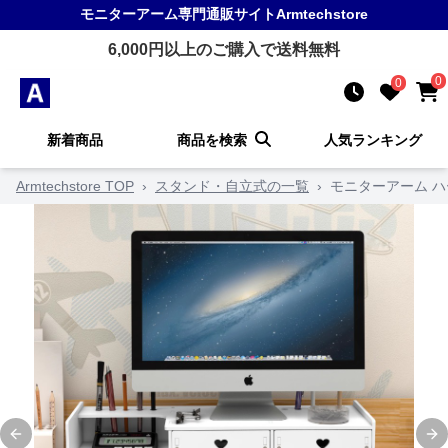
モニターアーム
専門通販サイト
Armtechstore
6,000
円以上のご購入で送料無料
0
0
新着商品
商品を検索
人気ランキング
Armtechstore TOP
›
スタンド・自立式の一覧
›
モニターアーム 
Previous slide
Ne