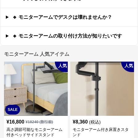
🔹 モニターアームでデスクは壊れませんか？
🔹 モニターアームの取り付け方法が知りたいです
モニターアーム 人気アイテム
人気
人気
SALE
¥
16,800
¥
8,360
(税込)
¥
18240
(割引前)
高さ調節可能なモニターアーム
モニターアーム付き床置きスタ
付きベッドサイドスタンド
ンド