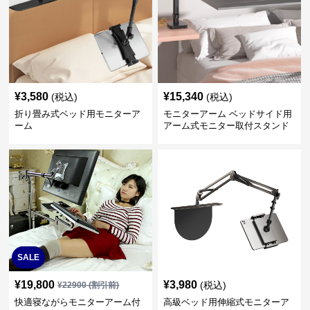
¥
3,580
¥
15,340
(税込)
(税込)
折り畳み式ベッド用モニターア
モニターアーム ベッドサイド用
ーム
アーム式モニター取付スタンド
SALE
¥
19,800
¥
3,980
(税込)
¥
22900
(割引前)
快適寝ながらモニターアーム付
高級ベッド用伸縮式モニターア