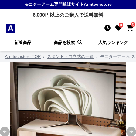
モニターアーム
専門通販サイト
Armtechstore
6,000
円以上のご購入で送料無料
0
0
新着商品
商品を検索
人気ランキング
Armtechstore TOP
›
スタンド・自立式の一覧
›
モニターアーム 
Previous slide
Ne