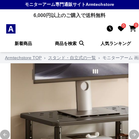
モニターアーム
専門通販サイト
Armtechstore
6,000
円以上のご購入で送料無料
0
0
新着商品
商品を検索
人気ランキング
Armtechstore TOP
›
スタンド・自立式の一覧
›
モニターアーム 
Previous slide
Ne