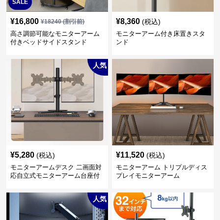
SALE
¥
16,800
¥
8,360
(税込)
¥
18240
(割引前)
高さ調節可能なモニターアーム
モニターアーム付き床置きスタ
付きベッドサイドスタンド
ンド
人気
¥
5,280
¥
11,520
(税込)
(税込)
モニターアームデスク 二画面対
モニターアーム トリプルディス
応自立式モニターアーム台座付
プレイモニターアーム
き
人気