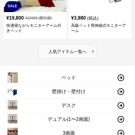
SALE
¥
19,800
¥
3,980
(税込)
¥
22900
(割引前)
快適寝ながらモニターアーム付
高級ベッド用伸縮式モニターア
きベッド
ーム
›
人気アイテム一覧へ
ベッド
壁掛け・壁付け
デスク
デュアル(1〜2画面)
3画面