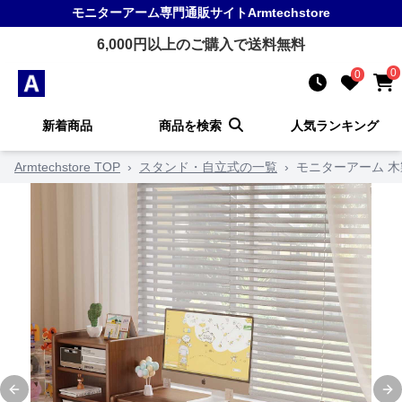
モニターアーム
専門通販サイト
Armtechstore
6,000
円以上のご購入で送料無料
0
0
新着商品
商品を検索
人気ランキング
Armtechstore TOP
›
スタンド・自立式の一覧
›
モニターアーム 
Previous slide
Ne