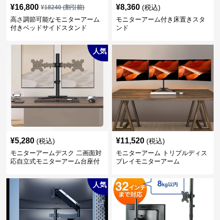
¥
16,800
¥
8,360
(税込)
¥
18240
(割引前)
高さ調節可能なモニターアーム
モニターアーム付き床置きスタ
付きベッドサイドスタンド
ンド
人気
¥
5,280
¥
11,520
(税込)
(税込)
モニターアームデスク 二画面対
モニターアーム トリプルディス
応自立式モニターアーム台座付
プレイモニターアーム
き
人気