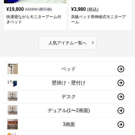
¥
19,800
¥
3,980
(税込)
¥
22900
(割引前)
快適寝ながらモニターアーム付
高級ベッド用伸縮式モニターア
きベッド
ーム
›
人気アイテム一覧へ
ベッド
壁掛け・壁付け
デスク
デュアル(1〜2画面)
3画面