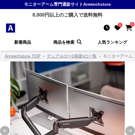
モニターアーム
専門通販サイト
Armtechstore
6,000
円以上のご購入で送料無料
0
0
新着商品
商品を検索
人気ランキング
Armtechstore TOP
›
デュアル(1〜2画面)の一覧
›
モニターアーム
Previous slide
Ne