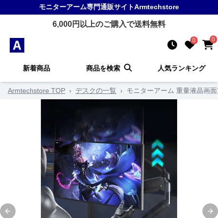
モニターアーム
専門通販サイト
Armtechstore
6,000
円以上のご購入で送料無料
0
0
新着商品
商品を検索
人気ランキング
Armtechstore TOP
›
デスクの一覧
›
モニターアーム 重量液晶画
Previous slide
Ne