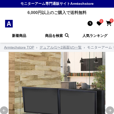
モニターアーム
専門通販サイト
Armtechstore
6,000
円以上のご購入で送料無料
0
0
新着商品
商品を検索
人気ランキング
Armtechstore TOP
›
デュアル(1〜2画面)の一覧
›
モニターアーム
Previous slide
Ne