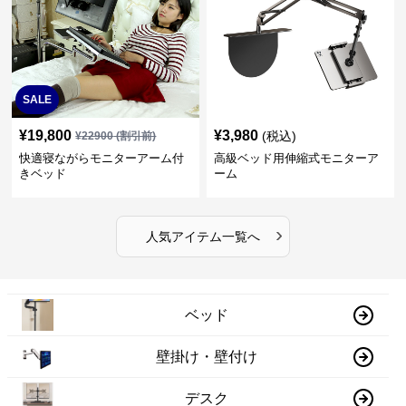
SALE
¥
19,800
¥
3,980
(税込)
¥
22900
(割引前)
快適寝ながらモニターアーム付
高級ベッド用伸縮式モニターア
きベッド
ーム
›
人気アイテム一覧へ
ベッド
壁掛け・壁付け
デスク