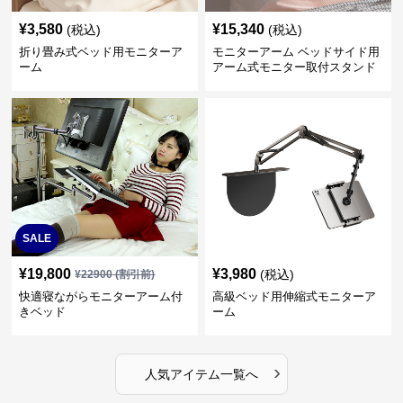
¥
3,580
¥
15,340
(税込)
(税込)
折り畳み式ベッド用モニターア
モニターアーム ベッドサイド用
ーム
アーム式モニター取付スタンド
SALE
¥
19,800
¥
3,980
(税込)
¥
22900
(割引前)
快適寝ながらモニターアーム付
高級ベッド用伸縮式モニターア
きベッド
ーム
›
人気アイテム一覧へ