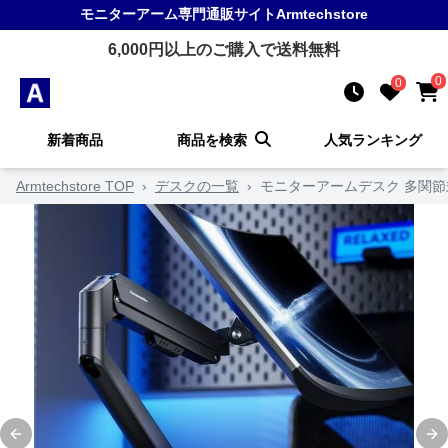
モニターアーム
専門通販サイト
Armtechstore
6,000
円以上のご購入で送料無料
0
0
新着商品
商品を検索
人気ランキング
Armtechstore TOP
›
デスクの一覧
›
モニターアームデスク 多関
Previous slide
Ne