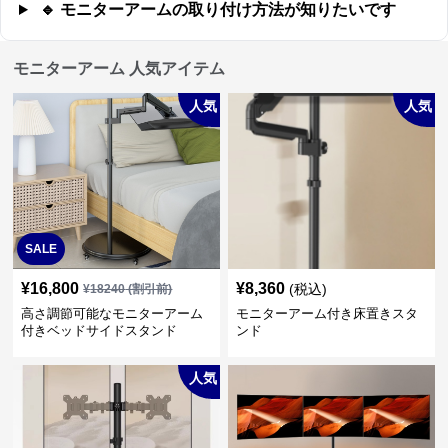
🔹 モニターアームの取り付け方法が知りたいです
モニターアーム 人気アイテム
人気
人気
SALE
¥
16,800
¥
8,360
(税込)
¥
18240
(割引前)
高さ調節可能なモニターアーム
モニターアーム付き床置きスタ
付きベッドサイドスタンド
ンド
人気