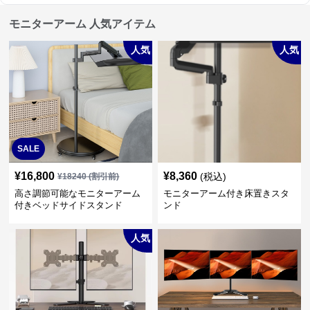
モニターアーム 人気アイテム
人気
人気
SALE
¥
16,800
¥
8,360
(税込)
¥
18240
(割引前)
高さ調節可能なモニターアーム
モニターアーム付き床置きスタ
付きベッドサイドスタンド
ンド
人気