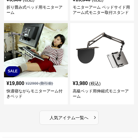
折り畳み式ベッド用モニターア
モニターアーム ベッドサイド用
ーム
アーム式モニター取付スタンド
SALE
¥
19,800
¥
3,980
(税込)
¥
22900
(割引前)
快適寝ながらモニターアーム付
高級ベッド用伸縮式モニターア
きベッド
ーム
›
人気アイテム一覧へ