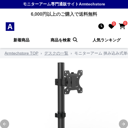
モニターアーム
専門通販サイト
Armtechstore
6,000
円以上のご購入で送料無料
0
0
新着商品
商品を検索
人気ランキング
Armtechstore TOP
›
デスクの一覧
›
モニターアーム 挟み込み式
Previous slide
Ne