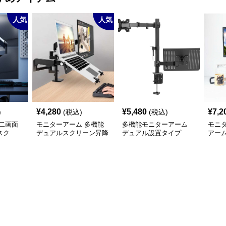
人気
人気
¥
4,280
¥
5,480
¥
7,2
)
(税込)
(税込)
二画面
モニターアーム 多機能
多機能モニターアーム
モニ
スク
デュアルスクリーン昇降
デュアル設置タイプ
アー
アーム
ド