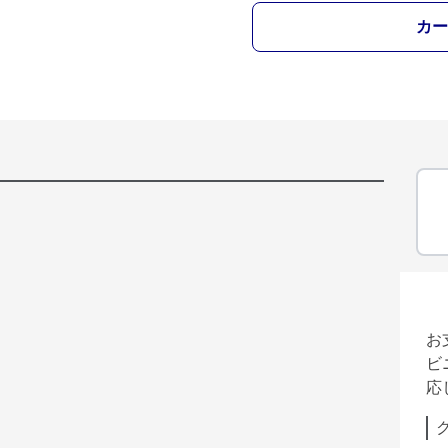
カー
お
ビ
応