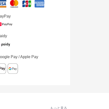
ayPay
aidy
oogle Pay / Apple Pay
もっと見る