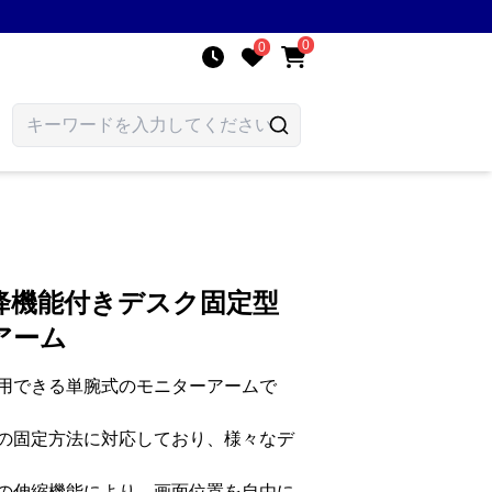
0
0
降機能付きデスク固定型
アーム
用できる単腕式のモニターアームで
の固定方法に対応しており、様々なデ
の伸縮機能により、画面位置を自由に