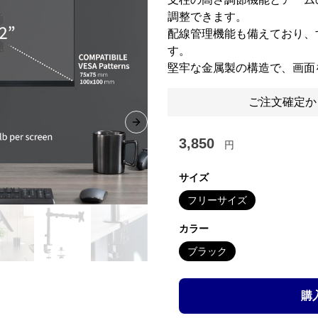
調整できます。
配線管理機能も備えており、
す。
堅牢な金属製の構造で、画面
ご注文確定か
Next slide
3,850
円
サイズ
フリーサイズ
カラー
ブラック
購