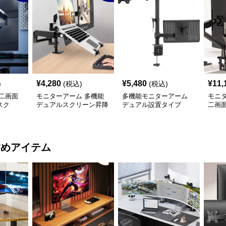
¥
4,280
¥
5,480
¥
11,
)
(税込)
(税込)
二画面
モニターアーム 多機能
多機能モニターアーム
モニ
スク
デュアルスクリーン昇降
デュアル設置タイプ
二画
アーム
ース
すめアイテム