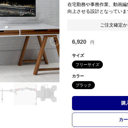
在宅勤務や事務作業、動画編
向上させる設計となっていま
ご注文確定か
6,920
円
Next slide
サイズ
フリーサイズ
カラー
ブラック
購
カー