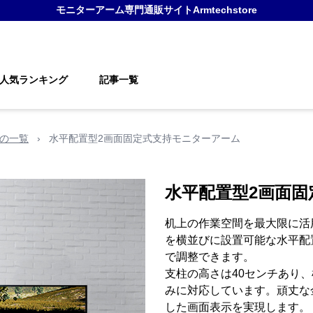
モニターアーム
専門通販サイト
Armtechstore
人気ランキング
記事一覧
)の一覧
›
水平配置型2画面固定式支持モニターアーム
水平配置型2画面
机上の作業空間を最大限に活
を横並びに設置可能な水平配置
で調整できます。
支柱の高さは40センチあり、
みに対応しています。頑丈な
した画面表示を実現します。