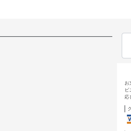
お
ビ
応