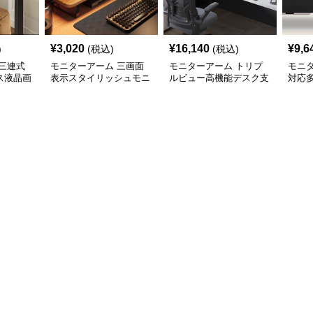
¥
3,020
¥
16,140
¥
9,6
)
(税込)
(税込)
三連式
モニターアーム 三画面
モニターアーム トリプ
モニ
ス液晶画
表示スタイリッシュモニ
ルビュー高機能デスク支
対応
ム
ターアーム
援アーム
ム