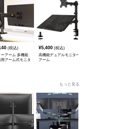
140
¥
5,400
¥
15,900
(税込)
(税込)
(税込)
ターアーム 多機能
高機能デュアルモニター
モニターアーム モニタ
面用アーム式モニタ
アーム
ーとノートパソコン用
タンド
スウィング式デュアルア
ーム
もっと見る