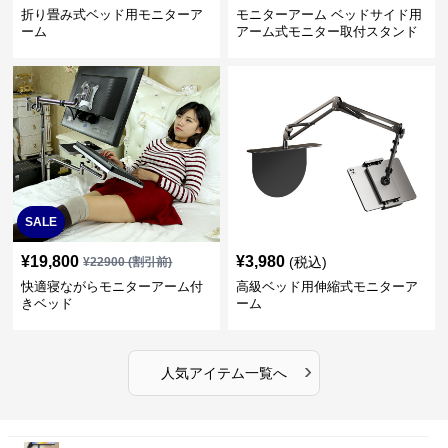
折り畳み式ベッド用モニターア
モニターアーム ベッドサイド用
ーム
アーム式モニター取付スタンド
SALE
¥
19,800
¥
3,980
(税込)
¥
22900
(割引前)
快適寝ながらモニターアーム付
高級ベッド用伸縮式モニターア
きベッド
ーム
›
人気アイテム一覧へ