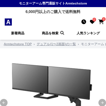
モニターアーム
専門通販サイト
Armtechstore
6,000
円以上のご購入で送料無料
0
0
新着商品
商品を検索
人気ランキング
Armtechstore TOP
›
デュアル(1〜2画面)の一覧
›
モニターアーム
Previous slide
Ne