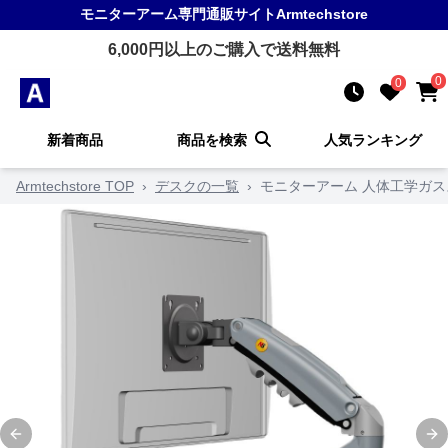
モニターアーム
専門通販サイト
Armtechstore
6,000
円以上のご購入で送料無料
0
0
新着商品
商品を検索
人気ランキング
Armtechstore TOP
›
デスクの一覧
›
モニターアーム 人体工学ガ
Previous slide
Ne