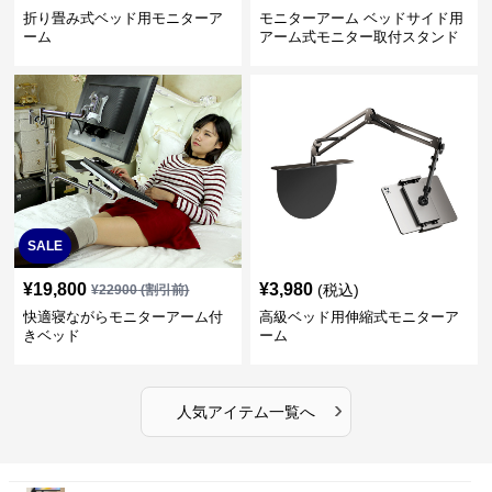
折り畳み式ベッド用モニターア
モニターアーム ベッドサイド用
ーム
アーム式モニター取付スタンド
SALE
¥
19,800
¥
3,980
(税込)
¥
22900
(割引前)
快適寝ながらモニターアーム付
高級ベッド用伸縮式モニターア
きベッド
ーム
›
人気アイテム一覧へ